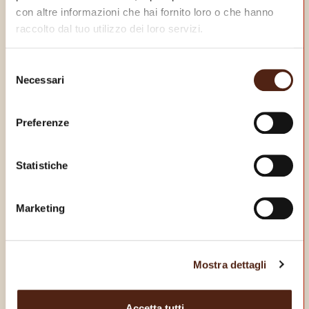
con altre informazioni che hai fornito loro o che hanno
raccolto dal tuo utilizzo dei loro servizi.
Selezione
Necessari
del
consenso
Preferenze
Statistiche
SCARICA LA NOSTRA
APP
Marketing
E goditi dei vantaggi da vero King!
Mostra dettagli
Accetta tutti