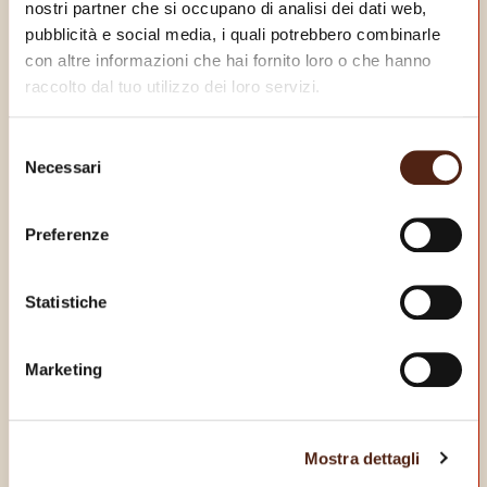
nostri partner che si occupano di analisi dei dati web,
pubblicità e social media, i quali potrebbero combinarle
con altre informazioni che hai fornito loro o che hanno
raccolto dal tuo utilizzo dei loro servizi.
Selezione
Necessari
del
consenso
Preferenze
Statistiche
SCARICA LA NOSTRA
Marketing
APP
E goditi dei vantaggi da vero King!
Mostra dettagli