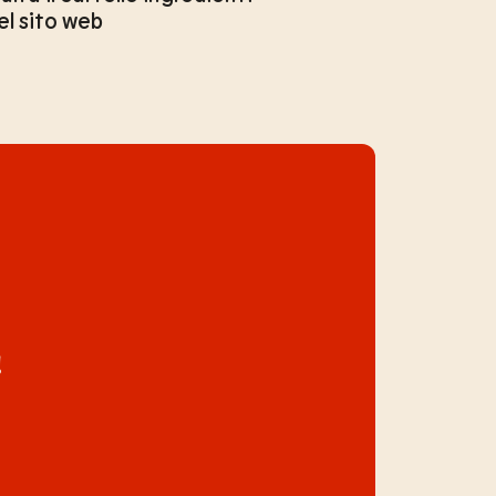
el sito web
!