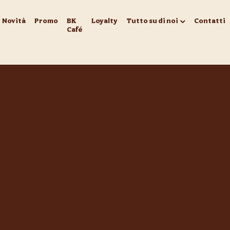
Novità
Promo
BK
Loyalty
Tutto su di noi
Contatti
Café