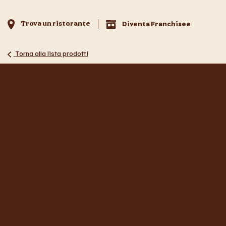
Trova un ristorante
Diventa Franchisee
Torna alla lista prodotti