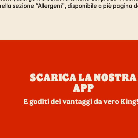
ella sezione “Allergeni”, disponibile a piè pagina d
SCARICA LA NOSTRA
APP
E goditi dei vantaggi da vero King