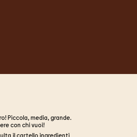
o! Piccola, media, grande.
re con chi vuoi!
lta il cartello ingredienti