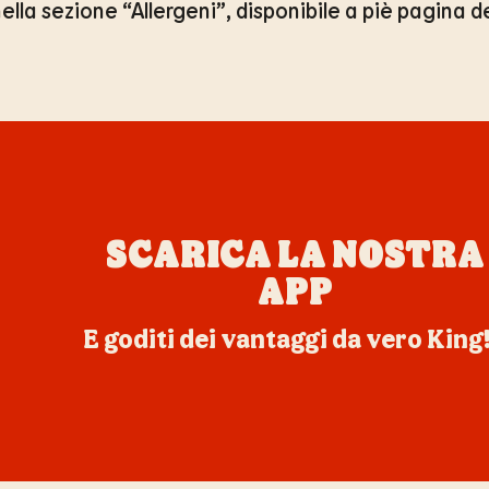
lla sezione “Allergeni”, disponibile a piè pagina d
SCARICA LA NOSTRA
APP
E goditi dei vantaggi da vero King