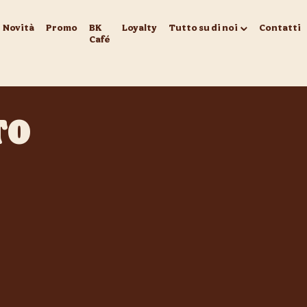
Novità
Promo
BK
Loyalty
Tutto su di noi
Contatti
Café
TO