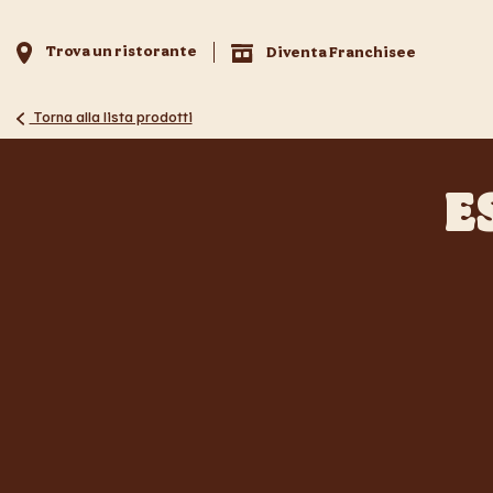
Trova un ristorante
Diventa Franchisee
Torna alla lista prodotti
E