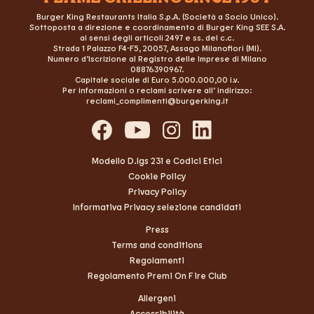
Burger King Restaurants Italia S.p.A. (Società a Socio Unico).
Sottoposta a direzione e coordinamento di Burger King SEE S.A.
ai sensi degli articoli 2497 e ss. del c.c.
Strada 1 Palazzo F4-F5, 20057, Assago Milanofiori (MI).
Numero d’Iscrizione al Registro delle Imprese di Milano
08876390967.
Capitale sociale di Euro 5.000.000,00 i.v.
Per informazioni o reclami scrivere all’ indirizzo:
reclami_complimenti@burgerking.it
Modello D.lgs 231 e Codici Etici
Cookie Policy
Privacy Policy
Informativa Privacy selezione candidati
Press
Terms and conditions
Regolamenti
Regolamento Premi On Fire Club
Allergeni
Accessibilità