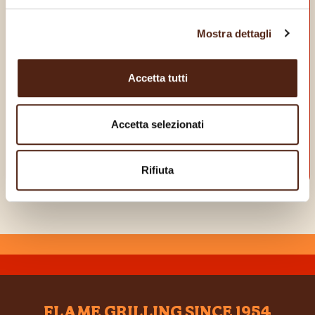
SCARICA LA NOSTRA
Mostra dettagli
APP
E goditi dei vantaggi da vero King!
Accetta tutti
Accetta selezionati
Rifiuta
FLAME GRILLING SINCE 1954