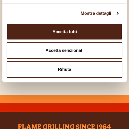
SCARICA LA NOSTRA
Mostra dettagli
APP
E goditi dei vantaggi da vero King!
Accetta tutti
Accetta selezionati
Rifiuta
FLAME GRILLING SINCE 1954