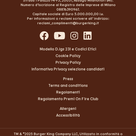
Strada 1 Palazzo F4-F5, 20057, Assago Milanofiori (MI).
Numero d’Iscrizione al Registro delle Imprese di Milano
08876390967.
Capitale sociale di Euro 5.000.000,00 i.v.
Per informazioni o reclami scrivere all’ indirizzo:
reclami_complimenti@burgerking.it
Modello D.lgs 231 e Codici Etici
Cookie Policy
Privacy Policy
Informativa Privacy selezione candidati
Press
Terms and conditions
Regolamenti
Regolamento Premi On Fire Club
Allergeni
Accessibilità
TM & ©2025 Burger King Company LLC, Utilizzato in conformità o