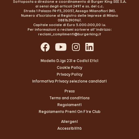
Sottoposta a direzione e coordinamento di Burger King SEE S.A.
ai sensi degli articoli 2497 e ss. del c.c.
Strada 1 Palazzo F4-F5, 20057, Assago Milanofiori (MI).
Numero d’Iscrizione al Registro delle Imprese di Milano
08876390967.
Capitale sociale di Euro 5.000.000,00 i.v.
Per informazioni o reclami scrivere all’ indirizzo:
reclami_complimenti@burgerking.it
Modello D.lgs 231 e Codici Etici
Cookie Policy
Privacy Policy
Informativa Privacy selezione candidati
Press
Terms and conditions
Regolamenti
Regolamento Premi On Fire Club
Allergeni
Accessibilità