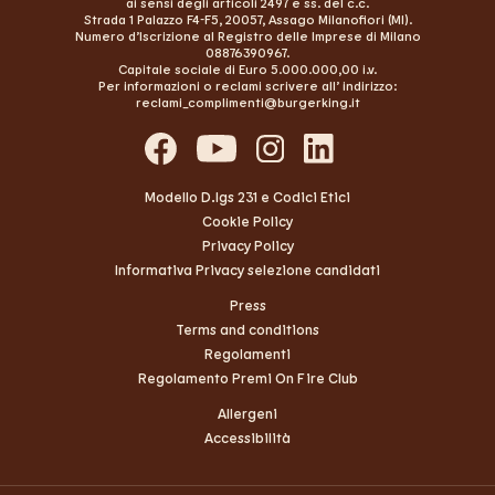
ai sensi degli articoli 2497 e ss. del c.c.
Strada 1 Palazzo F4-F5, 20057, Assago Milanofiori (MI).
Numero d’Iscrizione al Registro delle Imprese di Milano
08876390967.
Capitale sociale di Euro 5.000.000,00 i.v.
Per informazioni o reclami scrivere all’ indirizzo:
reclami_complimenti@burgerking.it
Modello D.lgs 231 e Codici Etici
Cookie Policy
Privacy Policy
Informativa Privacy selezione candidati
Press
Terms and conditions
Regolamenti
Regolamento Premi On Fire Club
Allergeni
Accessibilità