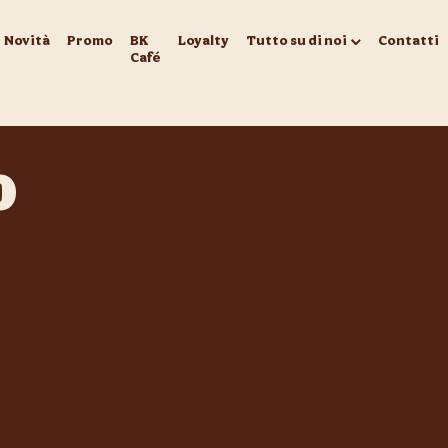
Novità
Promo
BK
Loyalty
Tutto su di noi
Contatti
Café
O