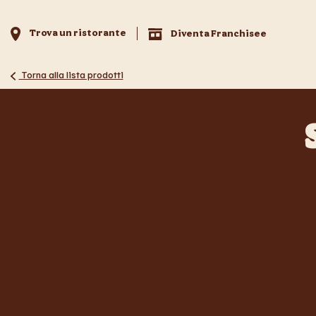
Trova un ristorante
Diventa Franchisee
Torna alla lista prodotti