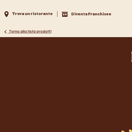
Trova un ristorante
Diventa Franchisee
Torna alla lista prodotti