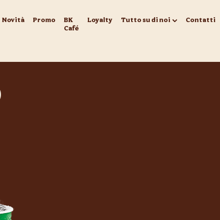
Novità
Promo
BK
Loyalty
Tutto su di noi
Contatti
Café
O